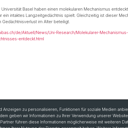
 Universität Basel haben einen molekularen Mechanismus entdeckt
ür ein intaktes Langzeitgedächtnis spielt. Gleichzeitig ist dieser 
Gedächtnisverlust im Alter beteiligt.
nibas.ch/de/Aktuell/News/Uni-Research/Molekularer-Mechanismus
htnisses-entdeckt.html
 Anzeigen zu personalisieren, Funktionen für soziale Medien anbiet
dem geben wir Informationen zu Ihrer Verwendung unserer Website a
artner führen diese Informationen möglicherweise mit weiteren D