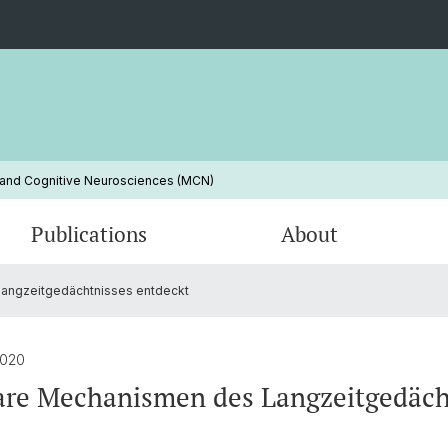
 and Cognitive Neurosciences (MCN)
Publications
About
angzeitgedächtnisses entdeckt
Cognitive Neuroscience
Mobile Apps
VR_Stress_2025
Neurob
2020
are Mechanismen des Langzeitgedäch