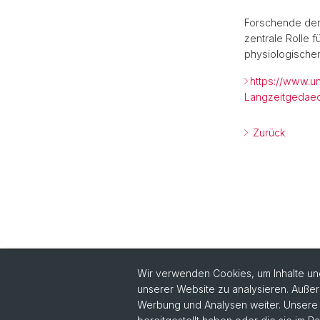
Forschende der
zentrale Rolle f
physiologischen 
https://www.u
Langzeitgedaec
Zurück
Wir verwenden Cookies, um Inhalte und
unserer Website zu analysieren. Außer
Werbung und Analysen weiter. Unsere P