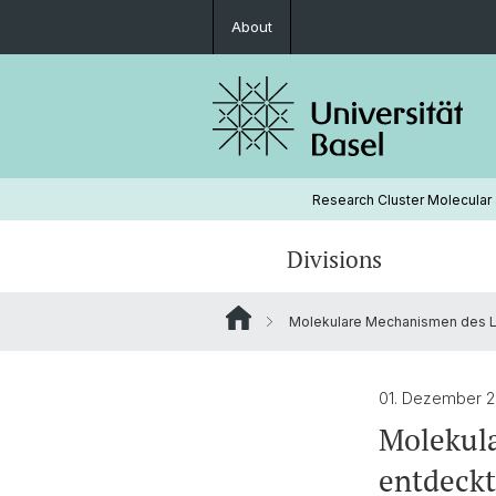
About
Research Cluster Molecular
Divisions
Molekulare Mechanismen des L
Molecular Neuroscience
Publications
FamD 2025
Chronobiology
01. Dezember 
Molekul
entdeckt