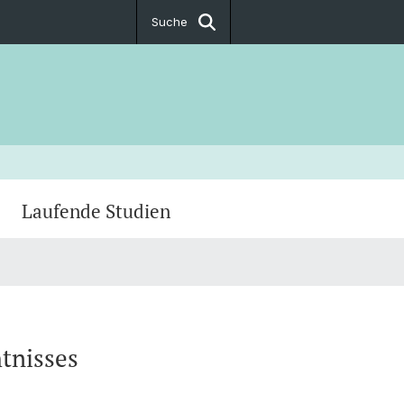
Suche
Laufende Studien
iology
tnisses