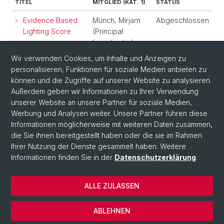
TITEL
MITGLIED (KAT. 1)
STATUS
Evidence Based
Münch, Mirjam
Abgeschlossen
Lighting Score
(Principal
Investigator)
Wir verwenden Cookies, um Inhalte und Anzeigen zu
integrative Human
Cajochen,
Abgeschlossen
personalisieren, Funktionen für soziale Medien anbieten zu
Circadian Daylight
Christian
können und die Zugriffe auf unserer Website zu analysieren.
Platform (iHCDP)
(Principal
Außerdem geben wir Informationen zu Ihrer Verwendung
Investigator)
unserer Website an unsere Partner für soziale Medien,
Werbung und Analysen weiter. Unsere Partner führen diese
Informationen möglicherweise mit weiteren Daten zusammen,
die Sie ihnen bereitgestellt haben oder die sie im Rahmen
Ihrer Nutzung der Dienste gesammelt haben. Weitere
Informationen finden Sie in der
Datenschutzerklärung
.
ALLE ZULASSEN
© Universität Basel
Datenschutzerklärung
ABLEHNEN
Impressum